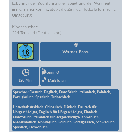
Labyrinth der Buchführung einsteigt und der Wahrheit
immer näher kommt, steigt die Zahl der Todesfälle in seiner
Umgebung.
Kinobesucher:
294 Tausend (Deutschland)
🎥
Warner Bros.
🎬
🕒
Gavin O
🎵
128 Min.
Mark Isham
Sprachen: Deutsch, Englisch, Französisch, Italienisch, Polnisch,
Portugiesisch, Spanisch, Tschechisch
Untertitel: Arabisch, Chinesisch, Dänisch, Deutsch für
Hörgeschädigte, Englisch für Hörgeschädigte, Finnisch,
Französisch, Italienisch für Hörgeschädigte, Koreanisch,
Niederländisch, Norwegisch, Polnisch, Portugiesisch, Schwedisch,
Spanisch, Tschechisch