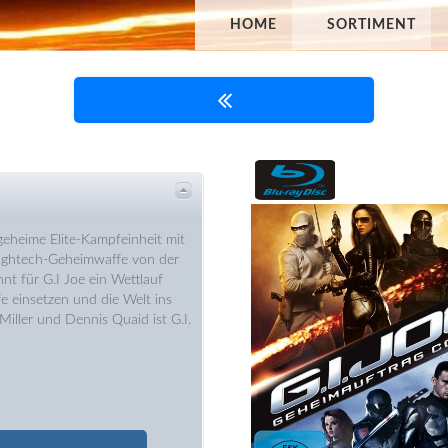
HOME
SORTIMENT
 geheime Elite-Kampfeinheit mit
ightech-Geheimwaffe von der
t für G.I Joe ein Wettlauf
e einsetzen und die Welt ins
iller und Dennis Quaid ist G.I.