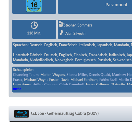
Paramount
🎬
🕒
Stephen Sommers
🎵
118 Min.
Alan Silvestri
Sprachen: Deutsch, Englisch, Französisch, Italienisch, Japanisch, Mandarin, 
Untertitel: Dänisch, Deutsch, Englisch, Finnisch, Französisch, Italienisch, J
Mandarin, Niederländisch, Norwegisch, Portugiesisch, Russisch, Schwedisch
Schauspieler:
Channing Tatum
, Marlon Wayans,
Sienna Miller
,
Dennis Quaid
,
Matthew Her
Fraser
, Michael Wayne Foster, David Michael Fordham,
Fahim Fazli
,
Martin 
Larry Hama,
Hélène Cardona
,
Caleb Campbell
, Jacare Calhoun, Tj Austin, M
mehr
Jessica Lynn Sadowski, Michael Gimenez, James Howarth,
Matt McColm
, T
Voss, Sean Velie,
Joseph Stephens Jr.
, Mary Scanlon, R.J. Sarkaria, Ginger Pa
Damien Moreno, Allison Moore,
Melissa S. Markess
, Lock Lee, Zaayan Lala,
F
Thompson, Greg James,
Charles Howerton
, Buzz Covington, Brandon Soo 
Benyaer
, Michael Broderick,
Kellie Matteson
,
Gerald Okamura
, Elena Evange
G.I. Joe - Geheimauftrag Cobra (2009)
Jerald Garner
,
Jonathan Pryce
,
Arnold Vosloo
,
Ray Park
,
Rachel Nichols
,
Ade
Christopher Eccleston
,
Saïd Taghmaoui
,
Joseph Gordon-Levitt
, Burton Perez
Almodovar,
Jacques Frantz
,
Grégory Fitoussi
,
Lee Byung-hun
,
Kevin J. O'Co
Peter Breitmayer
, Mark Hames, Wayne Lopez, Duncan Bravo,
Robert Russell