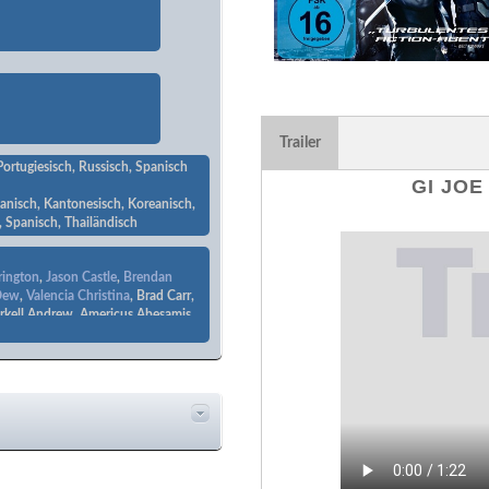
Trailer
Portugiesisch, Russisch, Spanisch
GI JOE
apanisch, Kantonesisch, Koreanisch,
, Spanisch, Thailändisch
ington
,
Jason Castle
,
Brendan
Dew
,
Valencia Christina
, Brad Carr,
arkell Andrew, Americus Abesamis,
om Ohmer,
Kaleti Williams
, Tomm
uley,
Westley Nguyen
,
Ryan T. Husk
,
rederick Keeve
, Daniel Joseph, Ron
Hoo, David Jean Thomas,
Michael
lo, Leo Howard, Karolina Kurkova,
wale Akinnuoye-Agbaje
,
, Michael Bretten, Robert
nnor
, Chris Akers, Fabrice Baral,
,
Ashley Sommers
,
Michael