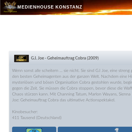
MEDIENHOUSE KONSTANZ
G.I. Joe - Geheimauftrag Cobra (2009)
Wenn sonst alle scheitern … sie nicht. Sie sind G.I Joe, eine streng
den besten Geheimagenten aus der ganzen Welt. Nachdem eine H
mysteriösen und bösen Organisation Cobra gestohlen wurde, beginn
gegen die Zeit. Sie müssen die Cobra stoppen, bevor diese die Waff
Chaos stürzen kann. Mit Channing Tatum, Marlon Wayans, Sienna M
Joe: Geheimauftrag Cobra das ultimative Actionspektakel.
Kinobesucher:
411 Tausend (Deutschland)
🎥