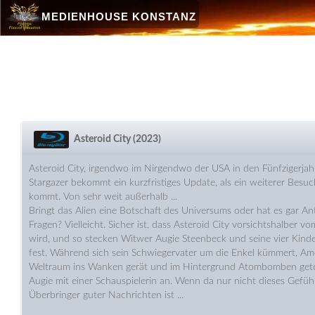
MEDIENHOUSE KONSTANZ
Asteroid City (2023)
Asteroid City, irgendwo im Nirgendwo der USA in den Fünfzigerja
Stargazer bekommt ein kurzfristiges Update, als ein weiterer Besuc
kommt. Von sehr weit außerhalb ...
Bringt das Alien eine Botschaft des Universums oder hat es gar Ant
Fragen? Vielleicht. Sicher ist, dass Asteroid City vorsichtshalber vo
wird, und so stecken Witwer Augie Steenbeck und seine vier Kind
fest. Während sich sein Schwiegervater um die Enkel kümmert, Am
Weltraum ins Wanken gerät und im Hintergrund Atombomben getes
Augie mit einer Schauspielerin an. Wenn da nur nicht dieses Gefühl
Überbringer guter Nachrichten ist ...